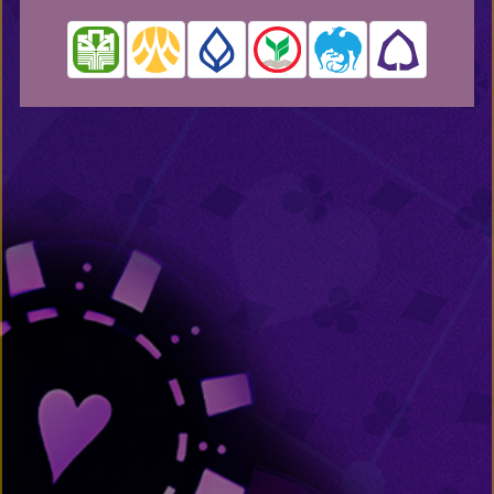
×
รับการแจ้งเตือนโปรโมชั่นพิเศษ!
ท่านจะได้รับข่าวสารและ โปรโมชั่นพิเศษ หรือ
ของรางวัลอื่นๆ
รับข่าวสาร
ไม่รับข่าวสาร