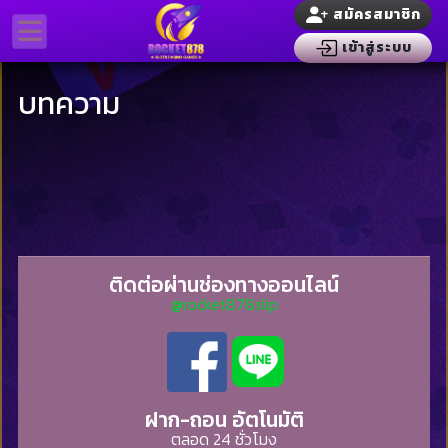
สมัครสมาชิก
เข้าสู่ระบบ
บทความ
ติดต่อผ่านช่องทางออนไลน์
@rocket878slip
ฝาก-ถอน อัตโนมัติ
ตลอด 24 ชั่วโมง